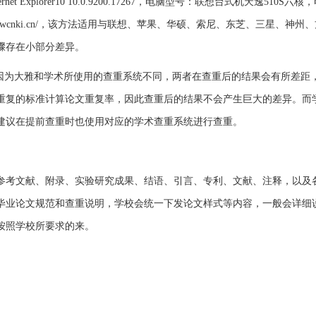
et Explorer10 10.0.9200.17267，电脑型号：联想台式机天逸510S六
heck7.lwcnki.cn/，该方法适用与联想、苹果、华硕、索尼、东芝、三星、神
骤存在小部分差异。
。因为大雅和学术所使用的查重系统不同，两者在查重后的结果会有所差距
为重复的标准计算论文重复率，因此查重后的结果不会产生巨大的差异。而
建议在提前查重时也使用对应的学术查重系统进行查重。
参考文献、附录、实验研究成果、结语、引言、专利、文献、注释，以及
毕业论文规范和查重说明，学校会统一下发论文样式等内容，一般会详细
按照学校所要求的来。