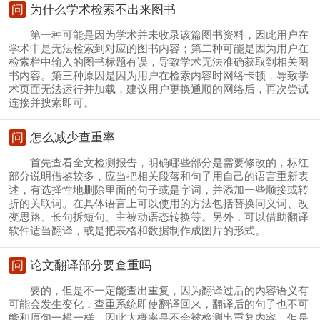
问
为什么学术检索不出来图书
第一种可能是因为学术并未收录该篇图书资料，因此用户在
学术中是无法检索到对应的图书内容；第二种可能是因为用户在
检索栏中输入的图书标题有误，导致学术无法准确获取到相关图
书内容。第三种原因是因为用户在检索内容时网络卡顿，导致学
术页面无法运行并加载，建议用户更换通顺的网络后，再次尝试
连接并搜索即可。
问
怎么减少查重率
首先查看全文检测报告，明确哪些部分是需要修改的，标红
部分说明借鉴较多，应当把相关段落和句子用自己的语言重新表
述，有选择性地删除里面的句子或是字词，并添加一些顺接或转
折的关联词。在具体语言上可以使用的方法包括替换同义词、改
变思路、长句拆短句、主被动语态转换等。另外，可以借助翻译
软件适当翻译，或是把表格和数据制作成图片的形式。
问
论文翻译部分要查重吗
要的，但是不一定能查出重复，因为翻译过后的内容语义有
可能会发生变化，查重系统即使翻译回来，翻译后的句子也不可
能和原句一模一样，因此大概率是不会被检测出重复内容。但是