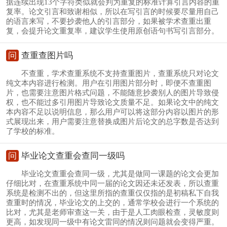
据连续出现13个字符类似就会判为重复的标准计算引言内容的重
复率。论文引言和致谢相似，所以在写引言的时候要尽量用自己
的语言来写，不要抄袭他人的引言部分，如果被学术查重出重
复，会提升论文重复率，建议学生使用原创语句书写引言部分。
问
查重查图片吗
不查重，学术查重系统不支持查重图片，查重系统只对论文
纯文本内容进行检测。用户在引用图片部分时，即便不查重图
片，也需要注意图片格式问题，不能随意抄袭别人的图片导致侵
权，也不能过多引用图片导致论文质量不足。如果论文中的纯文
本内容不足以说明信息，那么用户可以将这部分内容以图片的形
式展现出来，用户需要注意替换成图片后论文的总字数是否达到
了学校的标准。
问
毕业论文查重会查同一级吗
毕业论文查重会查同一级，尤其是做同一课题的论文会更加
仔细比对，在查重系统中同一届的论文因还未还发表，所以查重
系统是检测不出的，但这里所指的查重仅仅指的是初稿私下自我
查重时的情况，毕业论文的上交的，通常学校会进行一个系统的
比对，尤其是老师审查这一关，由于是人工肉眼检查，灵敏度则
更高，如发现同一级中有论文雷同的情况则问题就会变得严重。