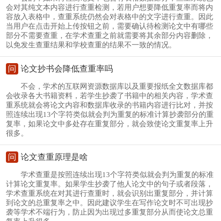
会对其纯文本内容进行查重检测，若用户想要降低重复率而将内
容放入表格中，查重系统仍然会对表格中的文字进行查重。因此
当用户在点击开始上传按钮之前，需要确认待检测论文中有哪些
部分不需要查重，在学术查重之前就需要将其余部分内容删除，
以免发生查重结果和学校查重的结果不一致的情况。
问
论文抄书会降低查重率吗
不会，学术的互联网资源数据库以及重要报纸全文数据库都
会收录各大书籍资料，若学生抄袭了书籍中的相关内容，学术查
重系统就会将论文内容和数据库收录的书籍内容进行比对，并按
照连续出现13个字符类似就会判为重复的标准计算抄袭部分的重
复率，如果论文中多处存在重复部分，就会致使论文重复率上升
很多。
问
论文查重原理是啥
学术查重是按照连续出现13个字符类似就会判为重复的标准
计算论文重复率。如果学生抄袭了他人论文中的句子或者段落，
学术查重系统在对其进行查重时，就会识别出重复部分，并计算
到论文的总重复率之中。因此建议学生在写作论文时不可出现抄
袭等学术不端行为，防止因为出现过多重复部分从而使论文总重