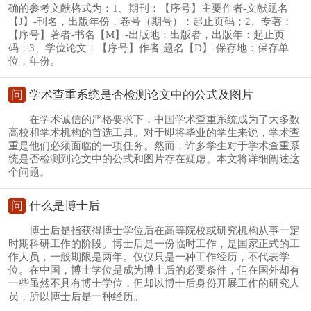
确的参考文献格式为：1、期刊：【序号】主要作者-文献题名
【J】-刊名，出版年份，卷号（期号）：起止页码；2、专著：
【序号】著者-书名【M】-出版地：出版者，出版年：起止页
码；3、学位论文：【序号】作者-题名【D】-保存地：保存单
位，年份。
问
学术查重系统是否检测论文中的公式及图片
在学术诚信的严格要求下，中国学术查重系统成为了大多数
高校和学术机构的首选工具。对于即将毕业的学生来说，学术查
重是他们必须面临的一项任务。然而，许多学生对于学术查重系
统是否检测到论文中的公式和图片存在疑虑。本文将详细阐述这
个问题。
问
什么是博士后
博士后是指获得博士学位后在高等院校或研究机构从事一定
时期科研工作的阶段。博士后是一份临时工作，是国家正式的工
作人员，一般期限是两年。仅仅只是一种工作经历，不代表学
位。在中国，博士学位是成为博士后的必要条件，但在国外却有
一些虽然不具有博士学位，但却以博士后身份开展工作的研究人
员，所以博士后是一种经历。