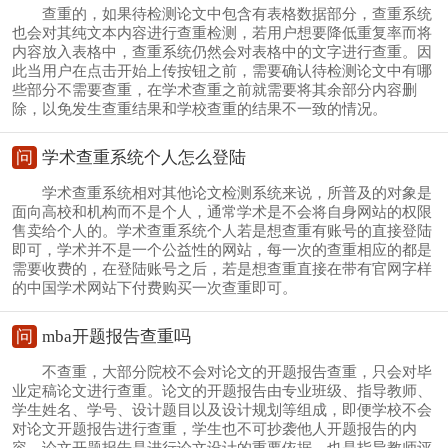
查重的，如果待检测论文中包含有表格数据部分，查重系统
也会对其纯文本内容进行查重检测，若用户想要降低重复率而将
内容放入表格中，查重系统仍然会对表格中的文字进行查重。因
此当用户在点击开始上传按钮之前，需要确认待检测论文中有哪
些部分不需要查重，在学术查重之前就需要将其余部分内容删
除，以免发生查重结果和学校查重的结果不一致的情况。
问
学术查重系统个人怎么登陆
学术查重系统相对其他论文检测系统来说，所普及的对象是
面向高校和机构而不是个人，通常学术是不会将自身网站的权限
售卖给个人的。学术查重系统个人若是想查重有账号的直接登陆
即可，学术并不是一个公益性的网站，每一次的查重相应的都是
需要收费的，在登陆账号之后，若是想查重直接在带有官网字样
的中国学术网站下付费购买一次查重即可。
问
mba开题报告查重吗
不查重，大部分院校不会对论文的开题报告查重，只会对毕
业定稿论文进行查重。论文的开题报告由专业班级、指导教师、
学生姓名、学号、设计题目以及设计规划等组成，即便学校不会
对论文开题报告进行查重，学生也不可抄袭他人开题报告的内
容，论文开题报告是进行论文设计的重要依据，也是指导教师评