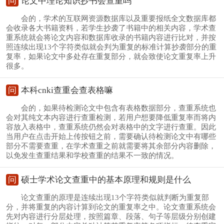
问
论文中理论知识抄书会查重吗
会的，学术的互联网资源数据库以及重要报纸全文数据库都
会收录各大书籍资料，若学生抄袭了书籍中的相关内容，学术查
重系统就会将论文内容和数据库收录的书籍内容进行比对，并按
照连续出现13个字符类似就会判为重复的标准计算抄袭部分的重
复率，如果论文中多处存在重复部分，就会致使论文重复率上升
很多。
问
本科cnki查重会查表格嘛
会的，如果待检测论文中包含有表格数据部分，查重系统也
会对其纯文本内容进行查重检测，若用户想要降低重复率而将内
容放入表格中，查重系统仍然会对表格中的文字进行查重。因此
当用户在点击开始上传按钮之前，需要确认待检测论文中有哪些
部分不需要查重，在学术查重之前就需要将其余部分内容删除，
以免发生查重结果和学校查重的结果不一致的情况。
问
硕士学术论文查重中的基本原理和规则是什么
论文查重的原理是连续出现13个字符类似就判断为重复部
分，并将重复的内容计算到论文的重复率之中。论文查重系统会
先对内容进行分层处理，按照篇章、段落、句子等层级分别创建