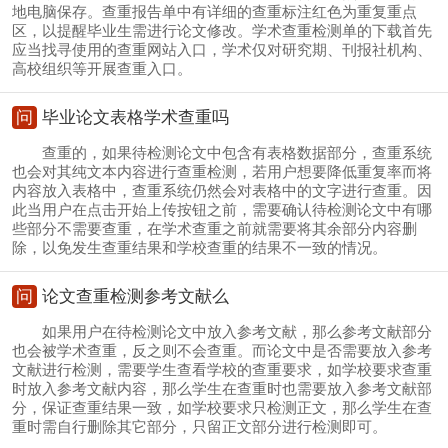
地电脑保存。查重报告单中有详细的查重标注红色为重复重点
区，以提醒毕业生需进行论文修改。学术查重检测单的下载首先
应当找寻使用的查重网站入口，学术仅对研究期、刊报社机构、
高校组织等开展查重入口。
问
毕业论文表格学术查重吗
查重的，如果待检测论文中包含有表格数据部分，查重系统
也会对其纯文本内容进行查重检测，若用户想要降低重复率而将
内容放入表格中，查重系统仍然会对表格中的文字进行查重。因
此当用户在点击开始上传按钮之前，需要确认待检测论文中有哪
些部分不需要查重，在学术查重之前就需要将其余部分内容删
除，以免发生查重结果和学校查重的结果不一致的情况。
问
论文查重检测参考文献么
如果用户在待检测论文中放入参考文献，那么参考文献部分
也会被学术查重，反之则不会查重。而论文中是否需要放入参考
文献进行检测，需要学生查看学校的查重要求，如学校要求查重
时放入参考文献内容，那么学生在查重时也需要放入参考文献部
分，保证查重结果一致，如学校要求只检测正文，那么学生在查
重时需自行删除其它部分，只留正文部分进行检测即可。