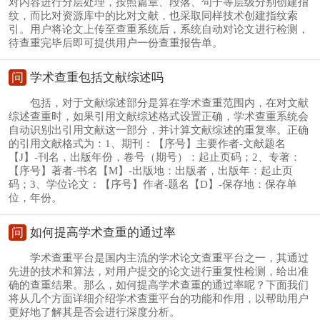
对内容进行分层处理，按照篇章、段落、句子等层级分别创建指
纹，而比对资源库中的比对文献，也采取同样技术创建指纹索
引。用户将论文上传至查重系统后，系统自动对论文进行检测，
待查重完毕后即可提供用户一份查重报告单。
问
学术查重包括文献综述吗
包括，对于文献综述部分是算在学术查重范围内，在对文献
综述查重时，如果引用文献综述格式设置正确，学术查重系统会
自动识别出引用文献这一部分，并计算文献综述的重复率。正确
的引用文献格式为：1、期刊：【序号】主要作者-文献题名
【J】-刊名，出版年份，卷号（期号）：起止页码；2、专著：
【序号】著者-书名【M】-出版地：出版者，出版年：起止页
码；3、学位论文：【序号】作者-题名【D】-保存地：保存单
位，年份。
问
如何提高学术查重的通过率
学术查重平台是国内主流的学术论文查重平台之一，其通过
先进的技术和算法，对用户提交的论文进行重复性检测，给出准
确的查重结果。那么，如何提高学术查重的通过率呢？下面我们
将从几个方面详细介绍学术查重平台的功能和作用，以帮助用户
更好地了解其是否会进行深度分析。